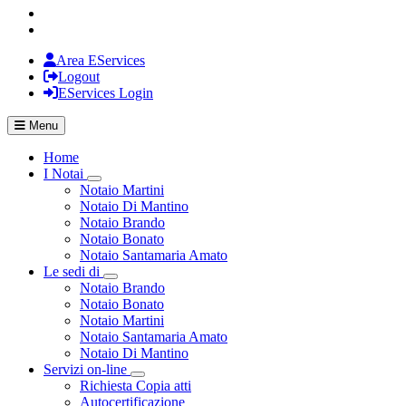
Area EServices
Logout
EServices Login
Menu
Home
I Notai
Visualizza menù di secondo livello
Notaio Martini
Notaio Di Mantino
Notaio Brando
Notaio Bonato
Notaio Santamaria Amato
Le sedi di
Visualizza menù di secondo livello
Notaio Brando
Notaio Bonato
Notaio Martini
Notaio Santamaria Amato
Notaio Di Mantino
Servizi on-line
Visualizza menù di secondo livello
Richiesta Copia atti
Autocertificazione