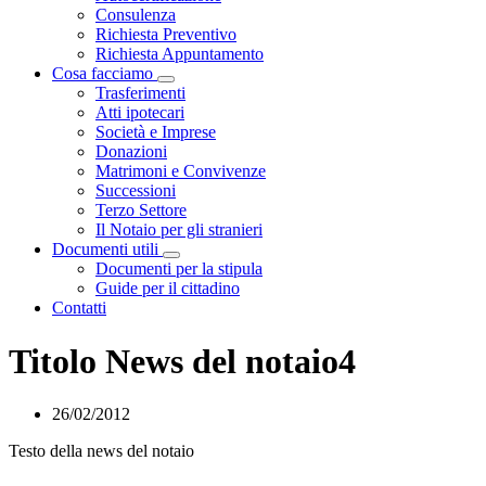
Consulenza
Richiesta Preventivo
Richiesta Appuntamento
Cosa facciamo
Visualizza menù di secondo livello
Trasferimenti
Atti ipotecari
Società e Imprese
Donazioni
Matrimoni e Convivenze
Successioni
Terzo Settore
Il Notaio per gli stranieri
Documenti utili
Visualizza menù di secondo livello
Documenti per la stipula
Guide per il cittadino
Contatti
Titolo News del notaio4
26/02/2012
Testo della news del notaio