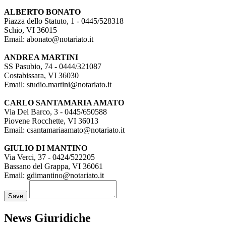
ALBERTO BONATO
Piazza dello Statuto, 1 - 0445/528318
Schio,
VI
36015
Email:
abonato@notariato.it
ANDREA MARTINI
SS Pasubio, 74 - 0444/321087
Costabissara
,
VI
36030
Email:
studio.martini@notariato.it
CARLO SANTAMARIA AMATO
Via Del Barco, 3 - 0445/650588
Piovene Rocchette
,
VI
36013
Email:
csantamariaamato@notariato.it
GIULIO DI MANTINO
Via Verci, 37 - 0424/522205
Bassano del Grappa,
VI
36061
Email:
gdimantino@notariato.it
Loading...
Save
News Giuridiche