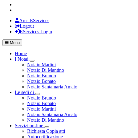
Area EServices
Logout
EServices Login
Menu
Home
I Notai
Visualizza menù di secondo livello
Notaio Martini
Notaio Di Mantino
Notaio Brando
Notaio Bonato
Notaio Santamaria Amato
Le sedi di
Visualizza menù di secondo livello
Notaio Brando
Notaio Bonato
Notaio Martini
Notaio Santamaria Amato
Notaio Di Mantino
Servizi on-line
Visualizza menù di secondo livello
Richiesta Copia atti
Autocertificazione