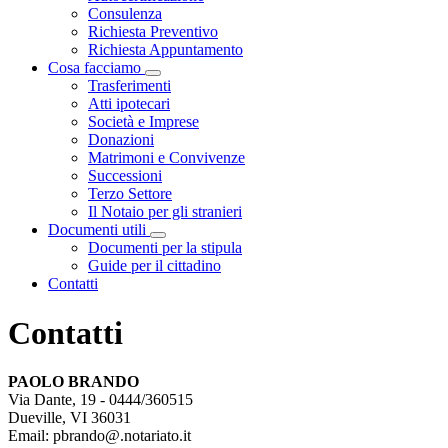
Consulenza
Richiesta Preventivo
Richiesta Appuntamento
Cosa facciamo
Visualizza menù di secondo livello
Trasferimenti
Atti ipotecari
Società e Imprese
Donazioni
Matrimoni e Convivenze
Successioni
Terzo Settore
Il Notaio per gli stranieri
Documenti utili
Visualizza menù di secondo livello
Documenti per la stipula
Guide per il cittadino
Contatti
Contatti
PAOLO BRANDO
Via Dante, 19 - 0444/360515
Dueville,
VI
36031
Email:
pbrando@.notariato.it