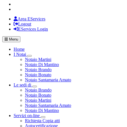
Area EServices
Logout
EServices Login
Menu
Home
I Notai
Visualizza menù di secondo livello
Notaio Martini
Notaio Di Mantino
Notaio Brando
Notaio Bonato
Notaio Santamaria Amato
Le sedi di
Visualizza menù di secondo livello
Notaio Brando
Notaio Bonato
Notaio Martini
Notaio Santamaria Amato
Notaio Di Mantino
Servizi on-line
Visualizza menù di secondo livello
Richiesta Copia atti
Autocertificazione