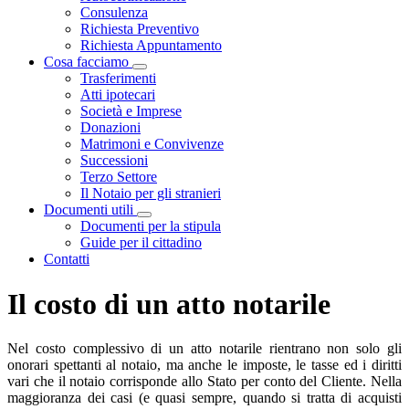
Consulenza
Richiesta Preventivo
Richiesta Appuntamento
Cosa facciamo
Visualizza menù di secondo livello
Trasferimenti
Atti ipotecari
Società e Imprese
Donazioni
Matrimoni e Convivenze
Successioni
Terzo Settore
Il Notaio per gli stranieri
Documenti utili
Visualizza menù di secondo livello
Documenti per la stipula
Guide per il cittadino
Contatti
Il costo di un atto notarile
Nel costo complessivo di un atto notarile rientrano non solo gli
onorari spettanti al notaio, ma anche le imposte, le tasse ed i diritti
vari che il notaio corrisponde allo Stato per conto del Cliente. Nella
maggioranza dei casi (e quasi sempre, quando si tratta di acquisti